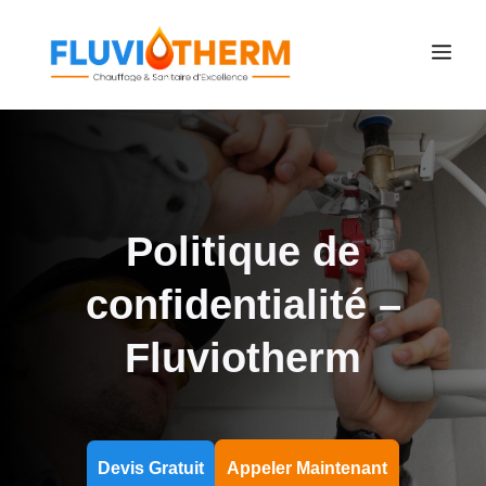
Aller
principal
au
ME
contenu
Politique de
confidentialité –
Fluviotherm
Devis Gratuit
Appeler Maintenant